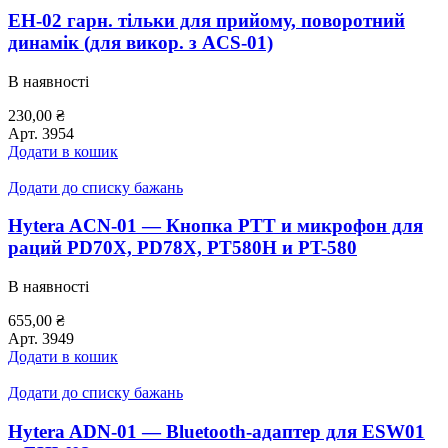
EH-02 гарн. тільки для прийому, поворотний
динамік (для викор. з ACS-01)
В наявності
230,00
₴
Арт.
3954
Додати в кошик
Додати до списку бажань
Hytera ACN-01 — Кнопка PTT и микрофон для
раций PD70X, PD78X, PT580H и PT-580
В наявності
655,00
₴
Арт.
3949
Додати в кошик
Додати до списку бажань
Hytera ADN-01 — Bluetooth-адаптер для ESW01