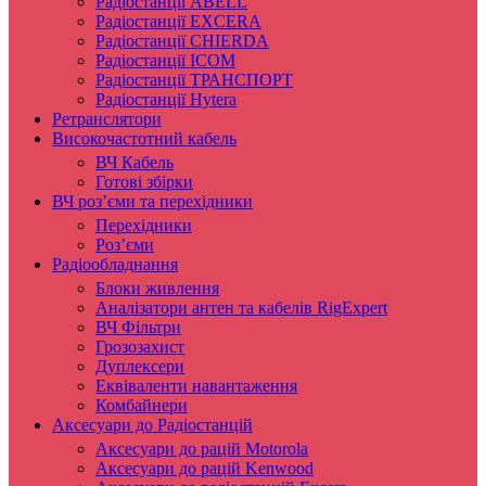
Радіостанції ABELL
Радіостанції EXCERA
Радіостанції CHIERDA
Радіостанції ICOM
Радіостанції ТРАНСПОРТ
Радіостанції Hytera
Ретранслятори
Високочастотний кабель
ВЧ Кабель
Готові збірки
ВЧ роз’єми та перехідники
Перехідники
Роз’єми
Радіообладнання
Блоки живлення
Аналізатори антен та кабелів RigExpert
ВЧ Фільтри
Грозозахист
Дуплексери
Еквіваленти навантаження
Комбайнери
Аксесуари до Радіостанцій
Аксесуари до рацій Motorola
Аксесуари до рацій Kenwood