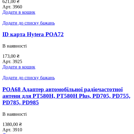
621,00
₴
Арт.
3960
Додати в кошик
Додати до списку бажань
ID карта Hytera POA72
В наявності
173,00
₴
Арт.
3925
Додати в кошик
Додати до списку бажань
POA68 Адаптер автомобільної радіочастотної
антени для PT580H, PT580H Plus, PD705, PD755,
PD785, PD985
В наявності
1380,00
₴
Арт.
3910