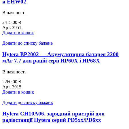
и EHW02
В наявності
2415,00
₴
Арт.
3951
Додати в кошик
Додати до списку бажань
Hytera BP2002 — Акумуляторна батарея 2200
мАг 7.7 для рацій серії HP60X і HP68X
В наявності
2260,00
₴
Арт.
3915
Додати в кошик
Додати до списку бажань
Hytera CH10A06, зарядний пристрій для
радіостанції Hytera серий PD5xx/PD6xx