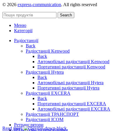
© 2026
express-communication
. All rights reserved
Search
Меню
Категорії
Радіостанції
Back
Радіостанції Kenwood
Back
Автомобільні радіостанції Kenwood
Портативні радіостанції Kenwood
Радіостанції Hytera
Back
Автомобільні радіостанції Hytera
Портативні радіостанції Hytera
Радіостанції EXCERA
Back
Портативні радіостанції EXCERA
Автомобільні радіостанції EXCERA
Радіостанції ТРАНСПОРТ
Радіостанції ICOM
Ретранслятори
Read more
ВЧ роз’єми та перехідники