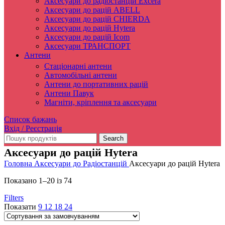
Аксесуари до радіостанцій Excera
Аксесуари до рацій ABELL
Аксесуари до рацій CHIERDA
Аксесуари до рацій Hytera
Аксесуари до рацій Icom
Аксесуари ТРАНСПОРТ
Антени
Стаціонарні антени
Автомобільні антени
Антени до портативних рацій
Антени Павук
Магніти, кріплення та аксесуари
Список бажань
Вхід / Реєстрація
Search
Аксесуари до рацій Hytera
Головна
Аксесуари до Радіостанцій
Аксесуари до рацій Hytera
Показано 1–20 із 74
Filters
Показати
9
12
18
24