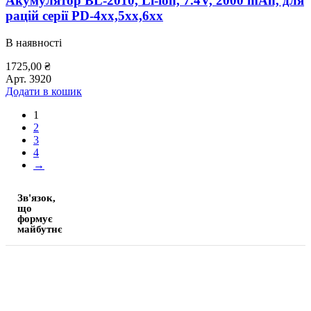
Акумулятор BL-2010, Li-ion, 7.4V, 2000 mAh, для
рацій серії PD-4xx,5xx,6xx
В наявності
1725,00
₴
Арт.
3920
Додати в кошик
1
2
3
4
→
Зв'язок,
що
формує
майбутнє