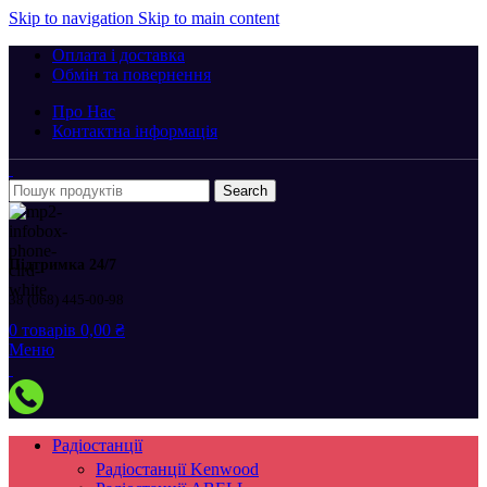
Skip to navigation
Skip to main content
Оплата і доставка
Обмін та повернення
Про Нас
Контактна інформація
Search
Підтримка 24/7
38 (068) 445-00-98
0
товарів
0,00
₴
Меню
Радіостанції
Радіостанції Kenwood