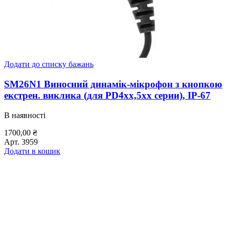
Додати до списку бажань
SM26N1 Виносний динамік-мікрофон з кнопкою
екстрен. виклика (для PD4xx,5xx серии), IP-67
В наявності
1700,00
₴
Арт.
3959
Додати в кошик