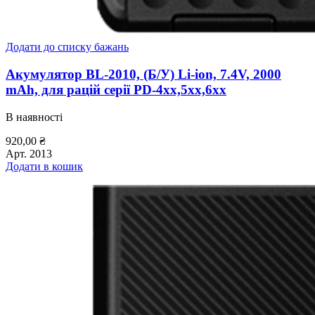
Додати до списку бажань
Акумулятор BL-2010, (Б/У) Li-ion, 7.4V, 2000
mAh, для рацій серії PD-4xx,5xx,6xx
В наявності
920,00
₴
Арт.
2013
Додати в кошик