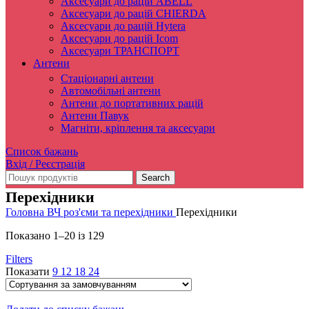
Аксесуари до рацій ABELL
Аксесуари до рацій CHIERDA
Аксесуари до рацій Hytera
Аксесуари до рацій Icom
Аксесуари ТРАНСПОРТ
Антени
Стаціонарні антени
Автомобільні антени
Антени до портативних рацій
Антени Павук
Магніти, кріплення та аксесуари
Список бажань
Вхід / Реєстрація
Search
Перехідники
Головна
ВЧ роз'єми та перехідники
Перехідники
Показано 1–20 із 129
Filters
Показати
9
12
18
24