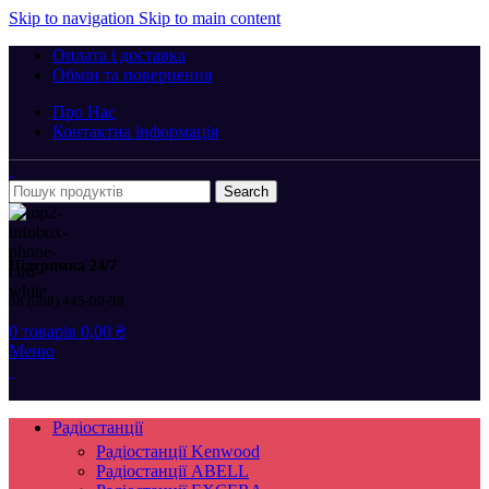
Skip to navigation
Skip to main content
Оплата і доставка
Обмін та повернення
Про Нас
Контактна інформація
Search
Підтримка 24/7
38 (068) 445-00-98
0
товарів
0,00
₴
Меню
Радіостанції
Радіостанції Kenwood
Радіостанції ABELL