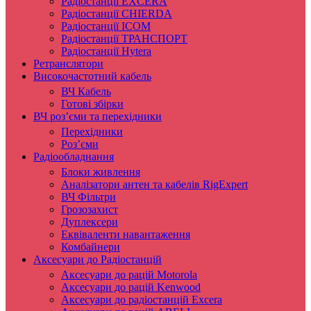
Радіостанції EXCERA
Радіостанції CHIERDA
Радіостанції ICOM
Радіостанції ТРАНСПОРТ
Радіостанції Hytera
Ретранслятори
Високочастотний кабель
ВЧ Кабель
Готові збірки
ВЧ роз’єми та перехідники
Перехідники
Роз’єми
Радіообладнання
Блоки живлення
Аналізатори антен та кабелів RigExpert
ВЧ Фільтри
Грозозахист
Дуплексери
Еквіваленти навантаження
Комбайнери
Аксесуари до Радіостанцій
Аксесуари до рацій Motorola
Аксесуари до рацій Kenwood
Аксесуари до радіостанцій Excera