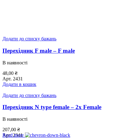
Додати до списку бажань
Перехідник F male – F male
В наявності
48,00
₴
Арт.
2431
Додати в кошик
Додати до списку бажань
Перехідник N type female – 2x Female
В наявності
207,00
₴
Арт.
2341
Read more