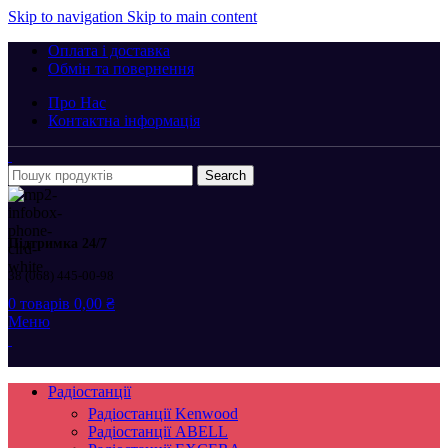
Skip to navigation
Skip to main content
Оплата і доставка
Обмін та повернення
Про Нас
Контактна інформація
Search
Підтримка 24/7
38 (068) 445-00-98
0
товарів
0,00
₴
Меню
Радіостанції
Радіостанції Kenwood
Радіостанції ABELL