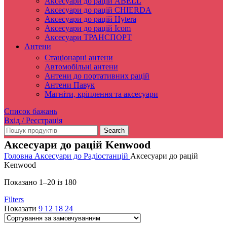
Аксесуари до рацій ABELL
Аксесуари до рацій CHIERDA
Аксесуари до рацій Hytera
Аксесуари до рацій Icom
Аксесуари ТРАНСПОРТ
Антени
Стаціонарні антени
Автомобільні антени
Антени до портативних рацій
Антени Павук
Магніти, кріплення та аксесуари
Список бажань
Вхід / Реєстрація
Search
Аксесуари до рацій Kenwood
Головна
Аксесуари до Радіостанцій
Аксесуари до рацій
Kenwood
Показано 1–20 із 180
Filters
Показати
9
12
18
24