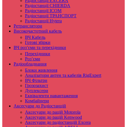
Радіостанції EXCERA
Радіостанції CHIERDA
Радіостанції ICOM
Радіостанції ТРАНСПОРТ
Радіостанції Hytera
Ретранслятори
Високочастотний кабель
ВЧ Кабель
Готові збірки
ВЧ роз’єми та перехідники
Перехідники
Роз’єми
Радіообладнання
Блоки живлення
Аналізатори антен та кабелів RigExpert
ВЧ Фільтри
Грозозахист
Дуплексери
Еквіваленти навантаження
Комбайнери
Аксесуари до Радіостанцій
Аксесуари до рацій Motorola
Аксесуари до рацій Kenwood
Аксесуари до радіостанцій Excera