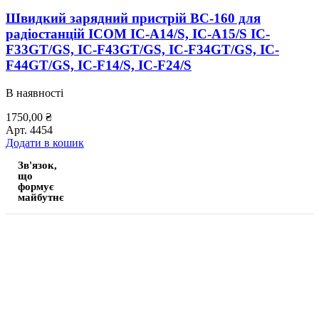
Швидкий зарядний пристрій BC-160 для
радіостанцій ICOM IC-A14/S, IC-A15/S IC-
F33GT/GS, IC-F43GT/GS, IC-F34GT/GS, IC-
F44GT/GS, IC-F14/S, IC-F24/S
В наявності
1750,00
₴
Арт.
4454
Додати в кошик
Зв'язок,
що
формує
майбутнє