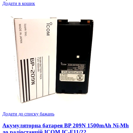
Додати в кошик
Додати до списку бажань
Акумуляторна батарея BP 209N 1500mAh Ni-Mh
до радіостанцій ICOM IC-F11/22