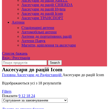
Аксесуари до рацій ABELL
Аксесуари до рацій CHIERDA
Аксесуари до рацій Hytera
Аксесуари до рацій Icom
Аксесуари ТРАНСПОРТ
Антени
Стаціонарні антени
Автомобільні антени
Антени до портативних рацій
Антени Павук
Магніти, кріплення та аксесуари
Список бажань
Вхід / Реєстрація
Search
Аксесуари до рацій Icom
Головна
Аксесуари до Радіостанцій
Аксесуари до рацій Icom
Відображаються усі з 18 результатів
Filters
Показати
9
12
18
24