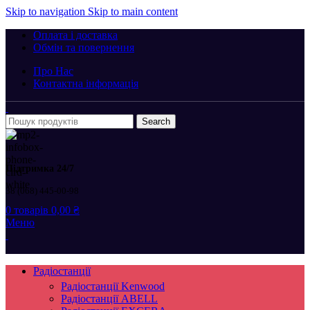
Skip to navigation
Skip to main content
Оплата і доставка
Обмін та повернення
Про Нас
Контактна інформація
Search
Підтримка 24/7
38 (068) 445-00-98
0
товарів
0,00
₴
Меню
Радіостанції
Радіостанції Kenwood
Радіостанції ABELL