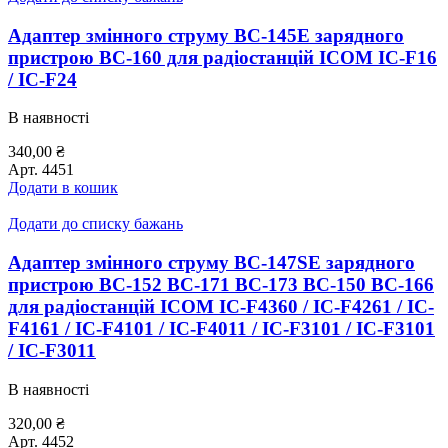
Адаптер змінного струму BC-145E зарядного
пристрою ВС-160 для радіостанцій ICOM IC-F16
/ IC-F24
В наявності
340,00
₴
Арт.
4451
Додати в кошик
Додати до списку бажань
Адаптер змінного струму BC-147SE зарядного
пристрою BC-152 BC-171 BC-173 BC-150 BC-166
для радіостанцій ICOM IC-F4360 / IC-F4261 / IC-
F4161 / IC-F4101 / IC-F4011 / IC-F3101 / IC-F3101
/ IC-F3011
В наявності
320,00
₴
Арт.
4452