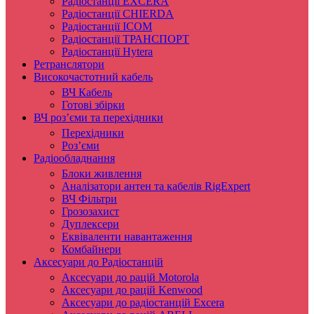
Радіостанції EXCERA
Радіостанції CHIERDA
Радіостанції ICOM
Радіостанції ТРАНСПОРТ
Радіостанції Hytera
Ретранслятори
Високочастотний кабель
ВЧ Кабель
Готові збірки
ВЧ роз’єми та перехідники
Перехідники
Роз’єми
Радіообладнання
Блоки живлення
Аналізатори антен та кабелів RigExpert
ВЧ Фільтри
Грозозахист
Дуплексери
Еквіваленти навантаження
Комбайнери
Аксесуари до Радіостанцій
Аксесуари до рацій Motorola
Аксесуари до рацій Kenwood
Аксесуари до радіостанцій Excera