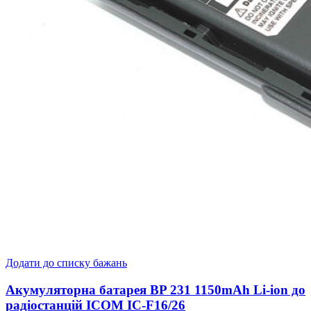
Додати до списку бажань
Акумуляторна батарея BP 231 1150mAh Li-ion до
радіостанцій ICOM IC-F16/26