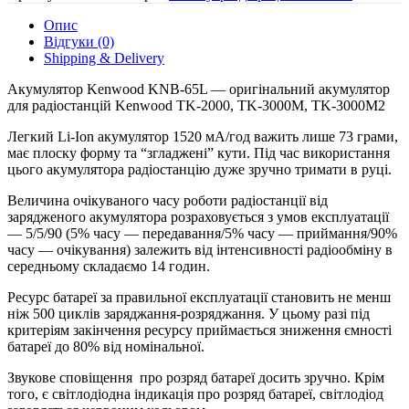
ion
7.4
Опис
V
Відгуки (0)
1520
Shipping & Delivery
mAh
Kenwood
Aкумулятор Kenwood KNB-65L — оригінальний акумулятор
кількість
для радіостанцій Kenwood TK-2000, TK-3000М, TK-3000М2
Легкий Li-Ion акумулятор 1520 мА/год важить лише 73 грами,
має плоску форму та “згладжені” кути. Під час використання
цього акумулятора радіостанцію дуже зручно тримати в руці.
Величина очікуваного часу роботи радіостанції від
зарядженого акумулятора розраховується з умов експлуатації
— 5/5/90 (5% часу — передавання/5% часу — приймання/90%
часу — очікування) залежить від інтенсивності радіообміну в
середньому складаємо 14 годин.
Ресурс батареї за правильної експлуатації становить не менш
ніж 500 циклів заряджання-розряджання. У цьому разі під
критеріям закінчення ресурсу приймається зниження ємності
батареї до 80% від номінальної.
Звукове сповіщення про розряд батареї досить зручно. Крім
того, є світлодіодна індикація про розряд батареї, світлодіод