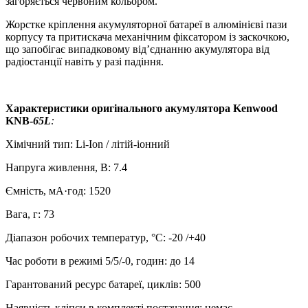
загоряється червоним кольором.
Жорстке кріплення акумуляторної батареї в алюмінієві пази
корпусу та притискача механічним фіксатором із заскочкою,
що запобігає випадковому від’єднанню акумулятора від
радіостанції навіть у разі падіння.
Характеристики оригінального акумулятора Kenwood
KNB-
65L
:
Хімічний тип: Li-Ion / літій-іонний
Напруга живлення, В: 7.4
Ємність, мА·год: 1520
Вага, г: 73
Діапазон робочих температур, °C: -20 /+40
Час роботи в режимі 5/5/-0, годин: до 14
Гарантований ресурс батареї, циклів: 500
Наявність кліпси в комплекті постачання: немає