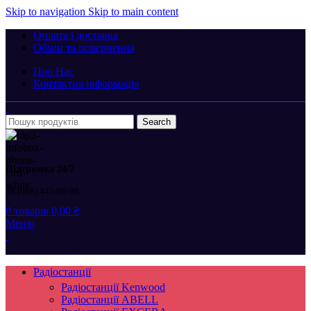
Skip to navigation
Skip to main content
Оплата і доставка
Обмін та повернення
Про Нас
Контактна інформація
Search
Підтримка 24/7
38 (068) 445-00-98
0
товарів
0,00
₴
Меню
Радіостанції
Радіостанції Kenwood
Радіостанції ABELL