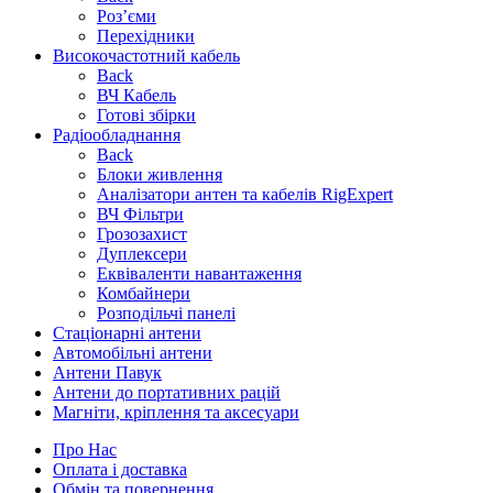
Роз’єми
Перехідники
Високочастотний кабель
Back
ВЧ Кабель
Готові збірки
Радіообладнання
Back
Блоки живлення
Аналізатори антен та кабелів RigExpert
ВЧ Фільтри
Грозозахист
Дуплексери
Еквіваленти навантаження
Комбайнери
Розподільчі панелі
Стаціонарні антени
Автомобільні антени
Антени Павук
Антени до портативних рацій
Магніти, кріплення та аксесуари
Про Нас
Оплата і доставка
Обмін та повернення