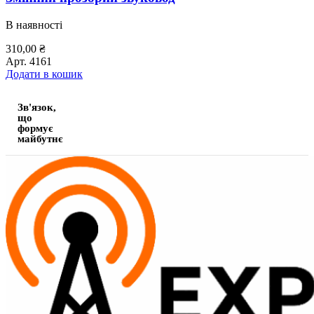
В наявності
310,00
₴
Арт.
4161
Додати в кошик
Зв'язок,
що
формує
майбутнє