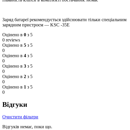
Заряд батареї рекомендується здійснювати тільки спеціальним
зарядним пристроєм — KSC -35E
Оцінено в
0
з 5
0 reviews
Оцінено в
5
з 5
0
Оцінено в
4
з 5
0
Оцінено в
3
з 5
0
Оцінено в
2
з 5
0
Оцінено в
1
з 5
0
Відгуки
Очистити фільтри
Відгуків немає, поки що.