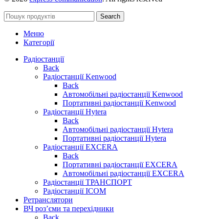
Search
Меню
Категорії
Радіостанції
Back
Радіостанції Kenwood
Back
Автомобільні радіостанції Kenwood
Портативні радіостанції Kenwood
Радіостанції Hytera
Back
Автомобільні радіостанції Hytera
Портативні радіостанції Hytera
Радіостанції EXCERA
Back
Портативні радіостанції EXCERA
Автомобільні радіостанції EXCERA
Радіостанції ТРАНСПОРТ
Радіостанції ICOM
Ретранслятори
ВЧ роз’єми та перехідники
Back