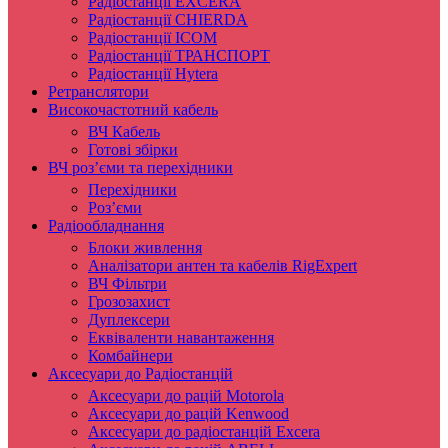
Радіостанції EXCERA
Радіостанції CHIERDA
Радіостанції ICOM
Радіостанції ТРАНСПОРТ
Радіостанції Hytera
Ретранслятори
Високочастотний кабель
ВЧ Кабель
Готові збірки
ВЧ роз’єми та перехідники
Перехідники
Роз’єми
Радіообладнання
Блоки живлення
Аналізатори антен та кабелів RigExpert
ВЧ Фільтри
Грозозахист
Дуплексери
Еквіваленти навантаження
Комбайнери
Аксесуари до Радіостанцій
Аксесуари до рацій Motorola
Аксесуари до рацій Kenwood
Аксесуари до радіостанцій Excera