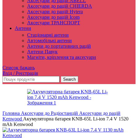
Аксесуари до рацій ABELL
Аксесуари до рацій CHIERDA
Аксесуари до рацій Hytera
Аксесуари до рацій Icom
Аксесуари ТРАНСПОРТ
Антени
Стаціонарні антени
Автомобільні антени
Антени до портативних рацій
Антени Павук
Магніти, кріплення та аксесуари
Список бажань
Вхід / Реєстрація
Search
Головна
Аксесуари до Радіостанцій
Аксесуари до рацій
Kenwood
Акумуляторна батарея KNB-65L Li-ion 7.4 V 1520
mAh Kenwood