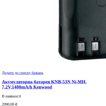
Додати до списку бажань
Акумуляторна батарея KNB-53N Ni-MH,
7,2V,1400mA/h Kenwood
В наявності
2990,00
₴