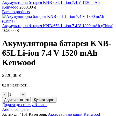
Акумуляторна батарея KNB-63L Li-ion 7.4 V 1130 mAh
Kenwood
2030,00
₴
Back to products
Акумуляторна батарея KNB-65L Li-ion 7.4 V 1890 mAh (China)
1650,00
₴
Акумуляторна батарея KNB-
65L Li-ion 7.4 V 1520 mAh
Kenwood
2220,00
₴
82 в наявності
Акумуляторна
батарея
Додати в кошик
Купити зараз
KNB-
Додати до списку бажань
65L
Add to compare
Li-
Артикул:
4101
Категорія:
Аксесуари до рацій Kenwood