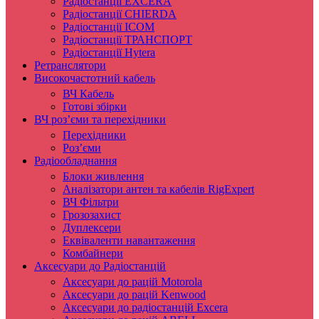
Радіостанції EXCERA
Радіостанції CHIERDA
Радіостанції ICOM
Радіостанції ТРАНСПОРТ
Радіостанції Hytera
Ретранслятори
Високочастотний кабель
ВЧ Кабель
Готові збірки
ВЧ роз’єми та перехідники
Перехідники
Роз’єми
Радіообладнання
Блоки живлення
Аналізатори антен та кабелів RigExpert
ВЧ Фільтри
Грозозахист
Дуплексери
Еквіваленти навантаження
Комбайнери
Аксесуари до Радіостанцій
Аксесуари до рацій Motorola
Аксесуари до рацій Kenwood
Аксесуари до радіостанцій Excera