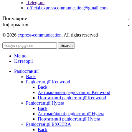
Telegram
official.expresscommunication@gmail.com
Популярне
Інформація
© 2026
express-communication
. All rights reserved
Search
Меню
Категорії
Радіостанції
Back
Радіостанції Kenwood
Back
Автомобільні радіостанції Kenwood
Портативні радіостанції Kenwood
Радіостанції Hytera
Back
Автомобільні радіостанції Hytera
Портативні радіостанції Hytera
Радіостанції EXCERA
Back