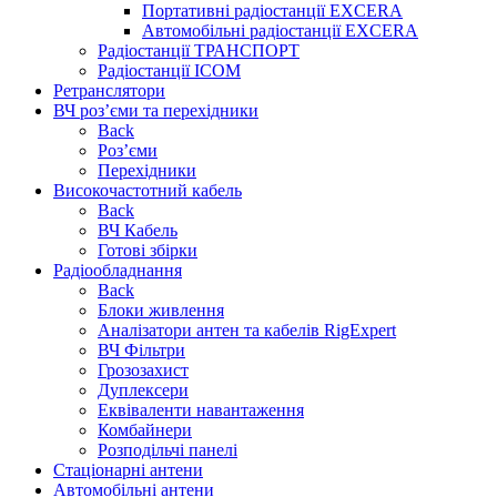
Портативні радіостанції EXCERA
Автомобільні радіостанції EXCERA
Радіостанції ТРАНСПОРТ
Радіостанції ICOM
Ретранслятори
ВЧ роз’єми та перехідники
Back
Роз’єми
Перехідники
Високочастотний кабель
Back
ВЧ Кабель
Готові збірки
Радіообладнання
Back
Блоки живлення
Аналізатори антен та кабелів RigExpert
ВЧ Фільтри
Грозозахист
Дуплексери
Еквіваленти навантаження
Комбайнери
Розподільчі панелі
Стаціонарні антени
Автомобільні антени