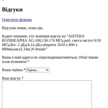
Відгуки
Очистити фільтри
Відгуків немає, поки що.
Будьте першим, хто залишив відгук на “АНТЕНА
КОЛІНЕАРНА AG-100,136-174 МГц,роб. смуга частот 6/10
МГц,Кп- 2 дБд/4,14 дБі,габарити 1610 х 800 х
800мм,вага1,14кг,N-femаle”
Ваша e-mail адреса не оприлюднюватиметься.
Обов’язкові
поля позначені
*
Ваша оцінка
*
Ваш відгук
*