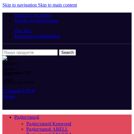
Skip to navigation
Skip to main content
Оплата і доставка
Обмін та повернення
Про Нас
Контактна інформація
Search
Підтримка 24/7
38 (068) 445-00-98
0
товарів
0,00
₴
Меню
Радіостанції
Радіостанції Kenwood
Радіостанції ABELL