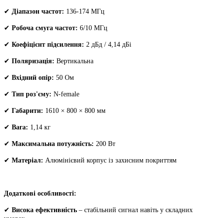
✔
Діапазон частот:
136-174 МГц
✔
Робоча смуга частот:
6/10 МГц
✔
Коефіцієнт підсилення:
2 дБд / 4,14 дБі
✔
Поляризація:
Вертикальна
✔
Вхідний опір:
50 Ом
✔
Тип роз'єму:
N-female
✔
Габарити:
1610 × 800 × 800 мм
✔
Вага:
1,14 кг
✔
Максимальна потужність:
200 Вт
✔
Матеріал:
Алюмінієвий корпус із захисним покриттям
Додаткові особливості:
✔
Висока ефективність
– стабільний сигнал навіть у складних