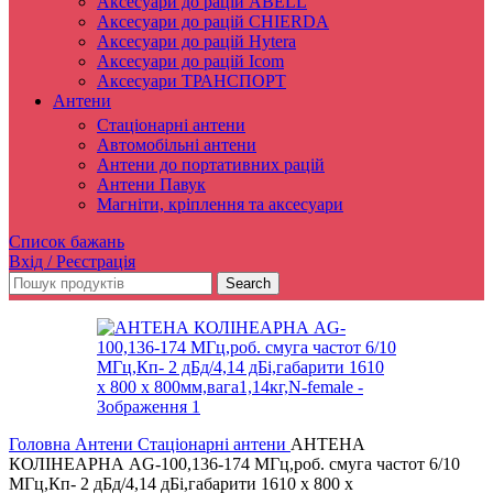
Аксесуари до рацій ABELL
Аксесуари до рацій CHIERDA
Аксесуари до рацій Hytera
Аксесуари до рацій Icom
Аксесуари ТРАНСПОРТ
Антени
Стаціонарні антени
Автомобільні антени
Антени до портативних рацій
Антени Павук
Магніти, кріплення та аксесуари
Список бажань
Вхід / Реєстрація
Search
Головна
Антени
Стаціонарні антени
АНТЕНА
КОЛІНЕАРНА AG-100,136-174 МГц,роб. смуга частот 6/10
МГц,Кп- 2 дБд/4,14 дБі,габарити 1610 х 800 х