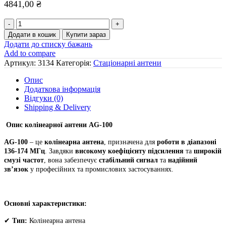
4841,00
₴
АНТЕНА
КОЛІНЕАРНА
Додати в кошик
Купити зараз
AG-
Додати до списку бажань
100,136-
Add to compare
174
Артикул:
3134
Категорія:
Стаціонарні антени
МГц,роб.
смуга
Опис
частот
Додаткова інформація
6/10
Відгуки (0)
МГц,Кп-
Shipping & Delivery
2
дБд/4,14
Опис колінеарної антени AG-100
дБі,габарити
1610
AG-100
– це
колінеарна антена
, призначена для
роботи в діапазоні
х
136-174 МГц
. Завдяки
високому коефіцієнту підсилення
та
широкій
800
смузі частот
, вона забезпечує
стабільний сигнал
та
надійний
х
зв’язок
у професійних та промислових застосуваннях.
800мм,вага1,14кг,N-
femаle
кількість
Основні характеристики:
✔
Тип:
Колінеарна антена