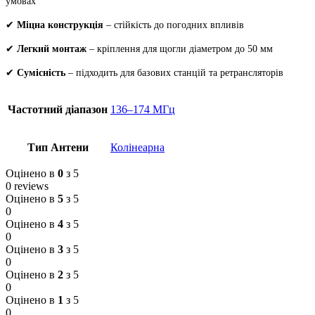
умовах
✔
Міцна конструкція
– стійкість до погодних впливів
✔
Легкий монтаж
– кріплення для щогли діаметром до 50 мм
✔
Сумісність
– підходить для базових станцій та ретрансляторів
Частотний діапазон
136–174 МГц
Тип Антени
Колінеарна
Оцінено в
0
з 5
0 reviews
Оцінено в
5
з 5
0
Оцінено в
4
з 5
0
Оцінено в
3
з 5
0
Оцінено в
2
з 5
0
Оцінено в
1
з 5
0