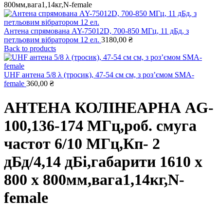
800мм,вага1,14кг,N-femаle
Антена спрямована AY-75012D, 700-850 МГц, 11 дБд, з
петльовим вібратором 12 ел.
3180,00
₴
Back to products
UHF антена 5/8 λ (тросик), 47-54 см см, з роз’ємом SMA-
female
360,00
₴
АНТЕНА КОЛІНЕАРНА AG-
100,136-174 МГц,роб. смуга
частот 6/10 МГц,Кп- 2
дБд/4,14 дБі,габарити 1610 х
800 х 800мм,вага1,14кг,N-
femаle