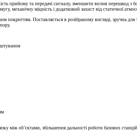
ість прийому та передачі сигналу, зменшити вплив перешкод з бок
угу, механічну міцність і додатковий захист від статичної атмо
им покриттям. Поставляється в розібраному вигляді, зручна для
пору.
аштування
ям
ку між об’єктами, збільшення дальності роботи базових станцій 