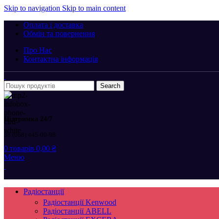
Skip to navigation
Skip to main content
Оплата і доставка
Обмін та повернення
Про Нас
Контактна інформація
Search
Підтримка 24/7
38 (068) 445-00-98
0
товарів
0,00
₴
Меню
Радіостанції
Радіостанції Kenwood
Радіостанції ABELL