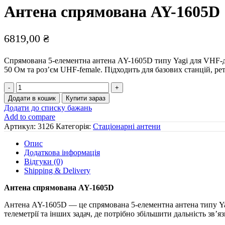
Антена спрямована AY-1605D
6819,00
₴
Спрямована 5-елементна антена AY-1605D типу Yagi для VHF-ді
50 Ом та роз’єм UHF-female. Підходить для базових станцій, рет
Антена
спрямована
Додати в кошик
Купити зараз
AY-
Додати до списку бажань
1605D
Add to compare
кількість
Артикул:
3126
Категорія:
Стаціонарні антени
Опис
Додаткова інформація
Відгуки (0)
Shipping & Delivery
Антена спрямована AY-1605D
Антена AY-1605D — це спрямована 5-елементна антена типу Yagi
телеметрії та інших задач, де потрібно збільшити дальність зв’