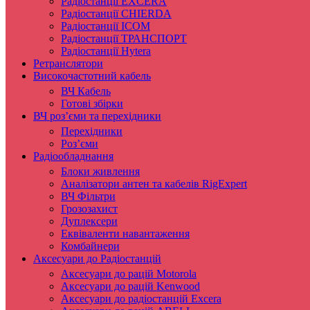
Радіостанції EXCERA
Радіостанції CHIERDA
Радіостанції ICOM
Радіостанції ТРАНСПОРТ
Радіостанції Hytera
Ретранслятори
Високочастотний кабель
ВЧ Кабель
Готові збірки
ВЧ роз’єми та перехідники
Перехідники
Роз’єми
Радіообладнання
Блоки живлення
Аналізатори антен та кабелів RigExpert
ВЧ Фільтри
Грозозахист
Дуплексери
Еквіваленти навантаження
Комбайнери
Аксесуари до Радіостанцій
Аксесуари до рацій Motorola
Аксесуари до рацій Kenwood
Аксесуари до радіостанцій Excera