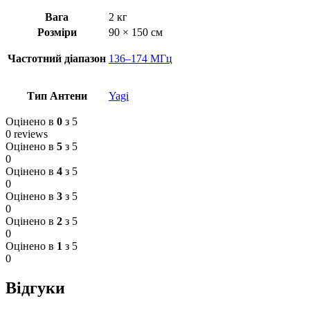
Вага
2 кг
Розміри
90 × 150 см
Частотний діапазон
136–174 МГц
Тип Антени
Yagi
Оцінено в
0
з 5
0 reviews
Оцінено в
5
з 5
0
Оцінено в
4
з 5
0
Оцінено в
3
з 5
0
Оцінено в
2
з 5
0
Оцінено в
1
з 5
0
Відгуки