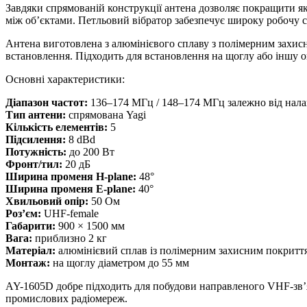
Завдяки спрямованій конструкції антена дозволяє покращити як
між об’єктами. Петльовий вібратор забезпечує широку робочу см
Антена виготовлена з алюмінієвого сплаву з полімерним захисн
встановлення. Підходить для встановлення на щоглу або іншу о
Основні характеристики:
Діапазон частот:
136–174 МГц / 148–174 МГц залежно від нал
Тип антени:
спрямована Yagi
Кількість елементів:
5
Підсилення:
8 dBd
Потужність:
до 200 Вт
Фронт/тил:
20 дБ
Ширина променя H-plane:
48°
Ширина променя E-plane:
40°
Хвильовий опір:
50 Ом
Роз’єм:
UHF-female
Габарити:
900 × 1500 мм
Вага:
приблизно 2 кг
Матеріал:
алюмінієвий сплав із полімерним захисним покритт
Монтаж:
на щоглу діаметром до 55 мм
AY-1605D добре підходить для побудови направленого VHF-зв’яз
промислових радіомереж.