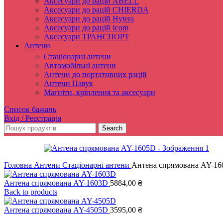
Аксесуари до рацій ABELL
Аксесуари до рацій CHIERDA
Аксесуари до рацій Hytera
Аксесуари до рацій Icom
Аксесуари ТРАНСПОРТ
Антени
Стаціонарні антени
Автомобільні антени
Антени до портативних рацій
Антени Павук
Магніти, кріплення та аксесуари
Список бажань
Вхід / Реєстрація
Search
Головна
Антени
Стаціонарні антени
Антена спрямована AY-1
Антена спрямована AY-1603D
5884,00
₴
Back to products
Антена спрямована AY-4505D
3595,00
₴