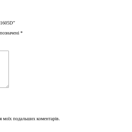
-1605D”
 позначені
*
для моїх подальших коментарів.