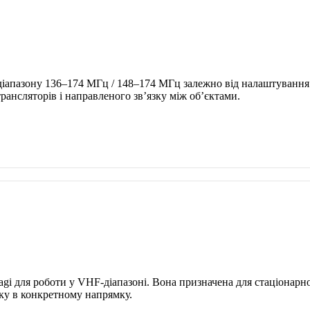
апазону 136–174 МГц / 148–174 МГц залежно від налаштування. 
рансляторів і направленого зв’язку між об’єктами.
 для роботи у VHF-діапазоні. Вона призначена для стаціонарного
язку в конкретному напрямку.