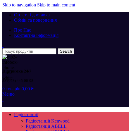
Skip to navigation
Skip to main content
Оплата і доставка
Обмін та повернення
Про Нас
Контактна інформація
Search
Підтримка 24/7
38 (068) 445-00-98
0
товарів
0,00
₴
Меню
Радіостанції
Радіостанції Kenwood
Радіостанції ABELL