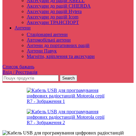
Аксесуари до рацій ABELL
Аксесуари до рацій CHIERDA
Аксесуари до рацій Hytera
Аксесуари до рацій Icom
Аксесуари ТРАНСПОРТ
Антени
Стаціонарні антени
Автомобільні антени
Антени до портативних рацій
Антени Павук
Магніти, кріплення та аксесуари
Список бажань
Вхід / Реєстрація
Search