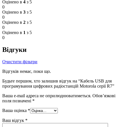
Оцінено в
4
з 5
0
Оцінено в
3
з 5
0
Оцінено в
2
з 5
0
Оцінено в
1
з 5
0
Відгуки
Очистити фільтри
Відгуків немає, поки що.
Будьте першим, хто залишив відгук на “Кабель USB для
програмування цифрових радіостанцій Motorola серії R7”
Ваша e-mail адреса не оприлюднюватиметься.
Обов’язкові
поля позначені
*
Ваша оцінка
*
Ваш відгук
*