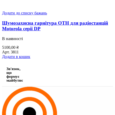
Додати до списку бажань
Шумозахисна гарнітура OTH для радіостанцій
Motorola серії DР
В наявності
5100,00
₴
Арт.
3811
Додати в кошик
Зв'язок,
що
формує
майбутнє