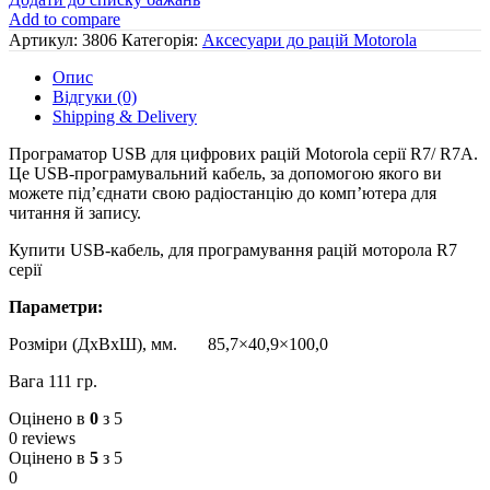
Add to compare
Артикул:
3806
Категорія:
Аксесуари до рацій Motorola
Опис
Відгуки (0)
Shipping & Delivery
Програматор USB для цифрових рацій Motorola серії R7/ R7А.
Це USB-програмувальний кабель, за допомогою якого ви
можете під’єднати свою радіостанцію до комп’ютера для
читання й запису.
Купити USB-кабель, для програмування рацій моторола R7
серії
Параметри:
Розміри (ДхВхШ), мм. 85,7×40,9×100,0
Вага 111 гр.
Оцінено в
0
з 5
0 reviews
Оцінено в
5
з 5
0