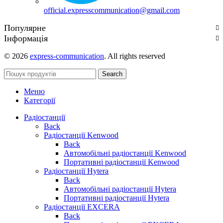
official.expresscommunication@gmail.com
Популярне
Інформація
© 2026
express-communication
. All rights reserved
Search
Меню
Категорії
Радіостанції
Back
Радіостанції Kenwood
Back
Автомобільні радіостанції Kenwood
Портативні радіостанції Kenwood
Радіостанції Hytera
Back
Автомобільні радіостанції Hytera
Портативні радіостанції Hytera
Радіостанції EXCERA
Back