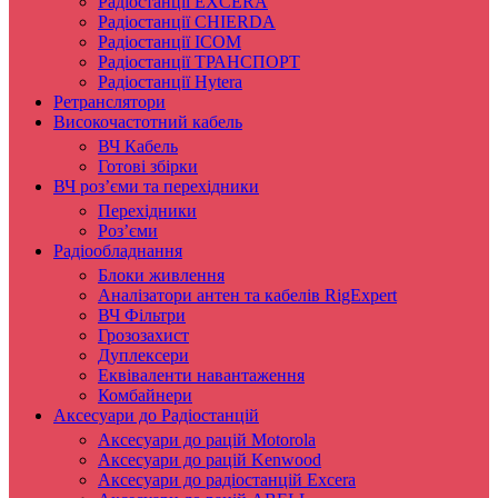
Радіостанції EXCERA
Радіостанції CHIERDA
Радіостанції ICOM
Радіостанції ТРАНСПОРТ
Радіостанції Hytera
Ретранслятори
Високочастотний кабель
ВЧ Кабель
Готові збірки
ВЧ роз’єми та перехідники
Перехідники
Роз’єми
Радіообладнання
Блоки живлення
Аналізатори антен та кабелів RigExpert
ВЧ Фільтри
Грозозахист
Дуплексери
Еквіваленти навантаження
Комбайнери
Аксесуари до Радіостанцій
Аксесуари до рацій Motorola
Аксесуари до рацій Kenwood
Аксесуари до радіостанцій Excera