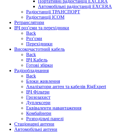
Портативні радіостанції EXCERA
Автомобільні радіостанції EXCERA
Радіостанції ТРАНСПОРТ
Радіостанції ICOM
Ретранслятори
ВЧ роз’єми та перехідники
Back
Роз’єми
Перехідники
Високочастотний кабель
Back
ВЧ Кабель
Готові збірки
Радіообладнання
Back
Блоки живлення
Аналізатори антен та кабелів RigExpert
ВЧ Фільтри
Грозозахист
Дуплексери
Еквіваленти навантаження
Комбайнери
Розподільчі панелі
Стаціонарні антени
Автомобільні антени