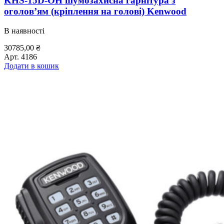
KHS-15D-ОН шумозахисна гарнітура з
оголов’ям (кріплення на голові) Kenwood
В наявності
30785,00
₴
Арт.
4186
Додати в кошик