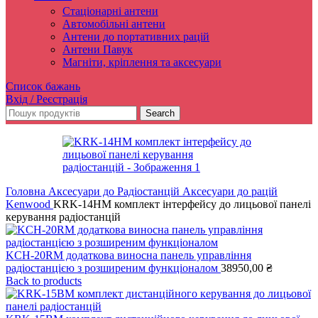
Стаціонарні антени
Автомобільні антени
Антени до портативних рацій
Антени Павук
Магніти, кріплення та аксесуари
Список бажань
Вхід / Реєстрація
Search
Головна
Аксесуари до Радіостанцій
Аксесуари до рацій
Kenwood
KRK-14HM комплект інтерфейсу до лицьової панелі
керування радіостанцій
KCH-20RM додаткова виносна панель управління
радіостанцією з розширеним функціоналом
38950,00
₴
Back to products