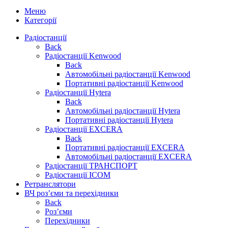
Меню
Категорії
Радіостанції
Back
Радіостанції Kenwood
Back
Автомобільні радіостанції Kenwood
Портативні радіостанції Kenwood
Радіостанції Hytera
Back
Автомобільні радіостанції Hytera
Портативні радіостанції Hytera
Радіостанції EXCERA
Back
Портативні радіостанції EXCERA
Автомобільні радіостанції EXCERA
Радіостанції ТРАНСПОРТ
Радіостанції ICOM
Ретранслятори
ВЧ роз’єми та перехідники
Back
Роз’єми
Перехідники