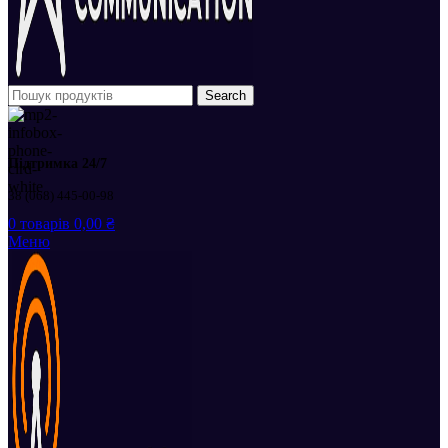
Search
Підтримка 24/7
38 (068) 445-00-98
0
товарів
0,00
₴
Меню