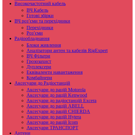
Високочастотний кабель
ВЧ Кабель
Готові збірки
ВЧ роз’єми та перехідники
Перехідники
Роз’єми
Радіообладнання
Блоки живлення
Аналізатори антен та кабелів RigExpert
ВЧ Фільтри
Грозозахист
Дуплексери
Еквіваленти навантаження
Комбайнери
Аксесуари до Радіостанцій
Аксесуари до рацій Motorola
Аксесуари до рацій Kenwood
Аксесуари до радіостанцій Excera
Аксесуари до рацій ABELL
Аксесуари до рацій CHIERDA
Аксесуари до рацій Hytera
Аксесуари до рацій Icom
Аксесуари ТРАНСПОРТ
Антени