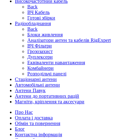
Високочастотний кабель
Back
ВЧ Кабель
Готові збірки
Радіообладнання
Back
Блоки живлення
Аналізатори антен та кабелів RigExpert
ВЧ Фільтри
Грозозахист
Дуплексери
Еквіваленти навантаження
Комбайнери
Розподільчі панелі
Стаціонарні антени
Автомобільні антени
Антени Павук
Антени до портативних рацій
Магніти, кріплення та аксесуари
Про Нас
Оплата і доставка
Обмін та повернення
Блог
Контактна інформація