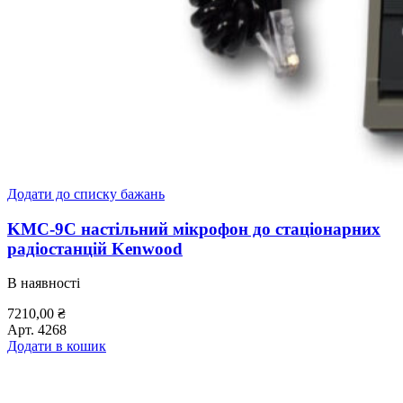
Додати до списку бажань
KMC-9C настільний мікрофон до стаціонарних
радіостанцій Kenwood
В наявності
7210,00
₴
Арт.
4268
Додати в кошик