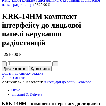
KRK-15BM комплект дистанційного керування до лицьової
панелі радіостанцій
5325,00
₴
KRK-14HM комплект
інтерфейсу до лицьової
панелі керування
радіостанцій
12910,00
₴
KRK-
14HM
Додати в кошик
Купити зараз
комплект
Додати до списку бажань
інтерфейсу
Add to compare
до
Артикул:
4289
Категорія:
Аксесуари до рацій Kenwood
лицьової
панелі
Опис
керування
Shipping & Delivery
радіостанцій
кількість
KRK-14HM – комплект інтерфейсу до лицьової