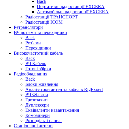
Back
Портативні радіостанції EXCERA
Автомобільні радіостанції EXCERA
Радіостанції ТРАНСПОРТ
Радіостанції ICOM
Ретранслятори
ВЧ роз’єми та перехідники
Back
Роз’єми
Перехідники
Високочастотний кабель
Back
ВЧ Кабель
Готові збірки
Радіообладнання
Back
Блоки живлення
Аналізатори антен та кабелів RigExpert
ВЧ Фільтри
Грозозахист
Дуплексери
Еквіваленти навантаження
Комбайнери
Розподільчі панелі
Стаціонарні антени