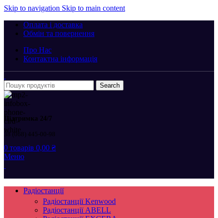
Skip to navigation
Skip to main content
Оплата і доставка
Обмін та повернення
Про Нас
Контактна інформація
Search
Підтримка 24/7
38 (068) 445-00-98
0
товарів
0,00
₴
Меню
Радіостанції
Радіостанції Kenwood
Радіостанції ABELL