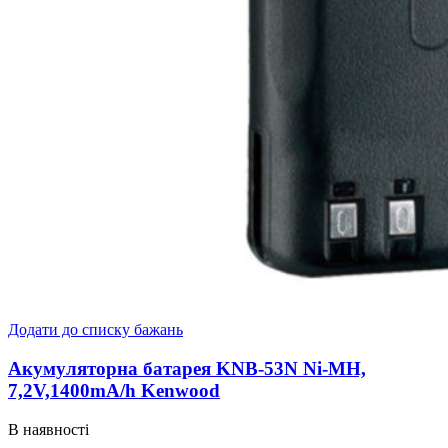
Додати до списку бажань
Акумуляторна батарея KNB-53N Ni-MH,
7,2V,1400mA/h Kenwood
В наявності