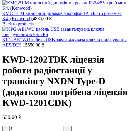
КМС-51 M виносний динамік мікрофон IP-54/55 з роз'ємом
К4, (Kenwood)
4835,00
₴
Back to products
KPG-AE1WU кабель USB завантажувача ключів шифрування
AES/DES
15550,00
₴
KWD-1202TDK ліцензія
роботи радіостанції у
транкінгу NXDN Type-D
(додатково потрібена ліцензія
KWD-1201CDK)
630,00
₴
KWD-