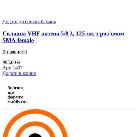
Додати до списку бажань
Складна VHF антена 5/8 λ, 125 см, з роз’ємом
SMA-female
В наявності
985,00
₴
Арт.
1407
Додати в кошик
Зв'язок,
що
формує
майбутнє