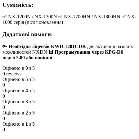
Сумісність:
✅ NX-1200N / NX-1300N ✅ NX-1700HN / NX-1800HN ✅ NX-
1000 серія (після оновлення)
Додаткові вимоги:
🔑
Необхідна ліцензія KWD-1201CDK
для активації базових
можливостей NXDN 💾
Програмування через KPG-D6
версії 2.00 або новішої
Оцінено в
0
з 5
0 reviews
Оцінено в
5
з 5
0
Оцінено в
4
з 5
0
Оцінено в
3
з 5
0
Оцінено в
2
з 5
0
Оцінено в
1
з 5
0