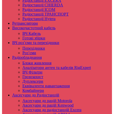
Радіостанції EXCERA
Радіостанції CHIERDA
Радіостанції ICOM
Радіостанції ТРАНСПОРТ
Радіостанції Hytera
Ретранслятори
Високочастотний кабель
ВЧ Кабель
Готові збірки
ВЧ роз’єми та перехідники
Перехідники
Роз’єми
Радіообладнання
Блоки живлення
Аналізатори антен та кабелів RigExpert
ВЧ Фільтри
Грозозахист
Дуплексери
Еквіваленти навантаження
Комбайнери
Аксесуари до Радіостанцій
Аксесуари до рацій Motorola
Аксесуари до рацій Kenwood
Аксесуари до радіостанцій Excera