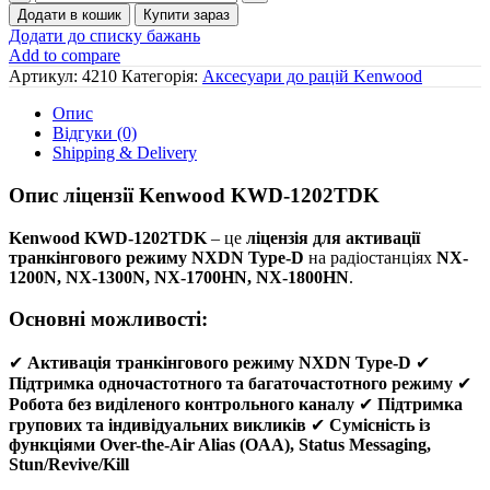
1202TDK
Додати в кошик
Купити зараз
ліцензія
Додати до списку бажань
роботи
Add to compare
радіостанції
Артикул:
4210
Категорія:
Аксесуари до рацій Kenwood
у
транкінгу
Опис
NXDN
Відгуки (0)
Type-
Shipping & Delivery
D
(додатково
Опис ліцензії Kenwood KWD-1202TDK
потрібена
ліцензія
Kenwood KWD-1202TDK
– це
ліцензія для активації
KWD-
транкінгового режиму NXDN Type-D
на радіостанціях
NX-
1201CDK)
1200N, NX-1300N, NX-1700HN, NX-1800HN
.
кількість
Основні можливості:
✔
Активація транкінгового режиму NXDN Type-D
✔
Підтримка одночастотного та багаточастотного режиму
✔
Робота без виділеного контрольного каналу
✔
Підтримка
групових та індивідуальних викликів
✔
Сумісність із
функціями Over-the-Air Alias (OAA), Status Messaging,
Stun/Revive/Kill