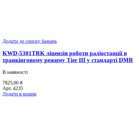
Додати до списку бажань
KWD-5301TRK ліцензія роботи радіостанції в
транкінговому режиму Tier III у стандарті DMR
В наявності
7825,00
₴
Арт.
4235
Додати в кошик