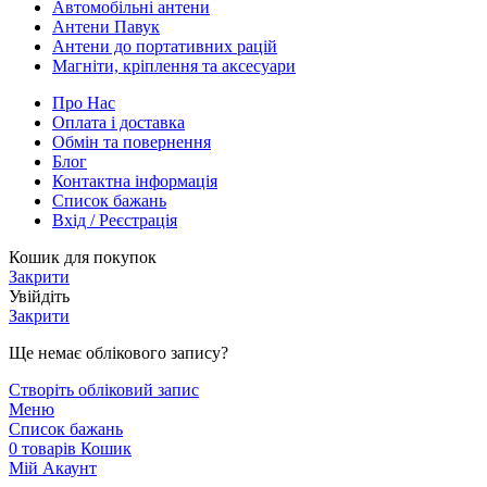
Автомобільні антени
Антени Павук
Антени до портативних рацій
Магніти, кріплення та аксесуари
Про Нас
Оплата і доставка
Обмін та повернення
Блог
Контактна інформація
Список бажань
Вхід / Реєстрація
Кошик для покупок
Закрити
Увійдіть
Закрити
Ще немає облікового запису?
Створіть обліковий запис
Меню
Список бажань
0
товарів
Кошик
Мій Акаунт