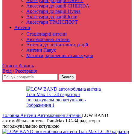
Аксесуари до рацій ABELL
Аксесуари до рацій CHIERDA
Аксесуари до рацій Hytera
Аксесуари до рацій Icom
Аксесуари ТРАНСПОРТ
Антени
Стаціонарні антени
Автомобільні антени
Антени до портативних рацій
Антени Павук
Магніти, кріплення та аксесуари
Список бажань
Вхід / Реєстрація
Search
Головна
Антени
Автомобільні антени
LOW BAND
автомобільна антена Tran-Max LC-34 радіатор з
погоджувальною котушкою