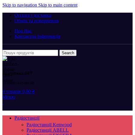
Skip to navigation
Skip to main content
Оплата і доставка
Обмін та повернення
Про Нас
Контактна інформація
Search
Підтримка 24/7
38 (068) 445-00-98
0
товарів
0,00
₴
Меню
Радіостанції
Радіостанції Kenwood
Радіостанції ABELL