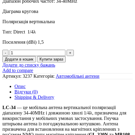
Діапазон робочих частот: 34-40МНz
Діаграма кругова
Поляризація вертикальна
Тип: Direct 1/4λ
Посилення (dBі) 1,5
LOW
BAND
Додати в кошик
Купити зараз
автомобільна
Додати до списку бажань
антена
Add to compare
Tran-
Артикул:
3237
Категорія:
Автомобільні антени
Max
LC-
Опис
34
Відгуки (0)
радіатор
Shipping & Delivery
з
погоджувальною
L
C
-34
— це мобільна антена вертикальної поляризації
котушкою
діапазону 34-40МНz і довжиною хвилі 1/4λ, призначена для
кількість
використання у мобільних умовах застосування. Гнучка
штирьова антена із погоджувальною котушкою. Антена
призначена для встановлення на магнітних кріпленнях з
роз’ємом NMO типу магнітне кріплення (
GL
-320
N
та
MB
108