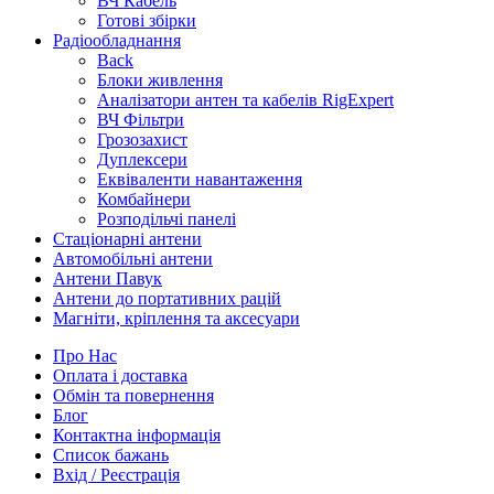
ВЧ Кабель
Готові збірки
Радіообладнання
Back
Блоки живлення
Аналізатори антен та кабелів RigExpert
ВЧ Фільтри
Грозозахист
Дуплексери
Еквіваленти навантаження
Комбайнери
Розподільчі панелі
Стаціонарні антени
Автомобільні антени
Антени Павук
Антени до портативних рацій
Магніти, кріплення та аксесуари
Про Нас
Оплата і доставка
Обмін та повернення
Блог
Контактна інформація
Список бажань
Вхід / Реєстрація