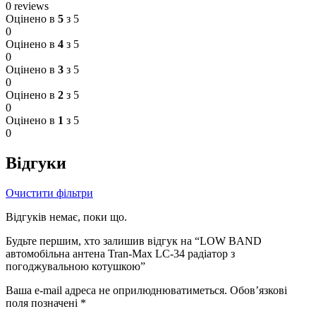
0 reviews
Оцінено в
5
з 5
0
Оцінено в
4
з 5
0
Оцінено в
3
з 5
0
Оцінено в
2
з 5
0
Оцінено в
1
з 5
0
Відгуки
Очистити фільтри
Відгуків немає, поки що.
Будьте першим, хто залишив відгук на “LOW BAND
автомобільна антена Tran-Max LC-34 радіатор з
погоджувальною котушкою”
Ваша e-mail адреса не оприлюднюватиметься.
Обов’язкові
поля позначені
*