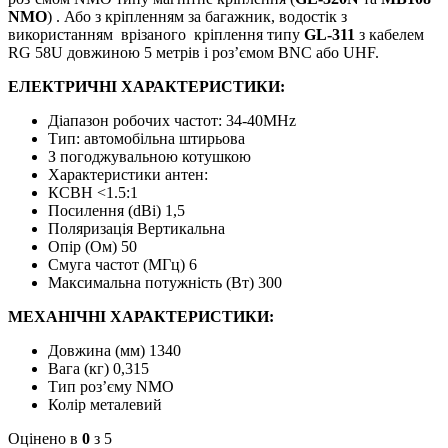
NMO
) . Або з кріпленням за багажник, водостік з
використанням врізаного кріплення типу
GL-311
з кабелем
RG 58U довжиною 5 метрів і роз’ємом BNC або UHF.
ЕЛЕКТРИЧНІ ХАРАКТЕРИСТИКИ:
Діапазон робочих частот: 34-40МНz
Тип: автомобільна штирьова
З погоджувальною котушкою
Характеристики антен:
КСВН <1.5:1
Посилення (dBі) 1,5
Поляризація Вертикальна
Опір (Ом) 50
Смуга частот (МГц) 6
Максимальна потужність (Вт) 300
МЕХАНІЧНІ ХАРАКТЕРИСТИКИ:
Довжина (мм) 1340
Вага (кг) 0,315
Тип роз’єму NMO
Колір металевий
Оцінено в
0
з 5