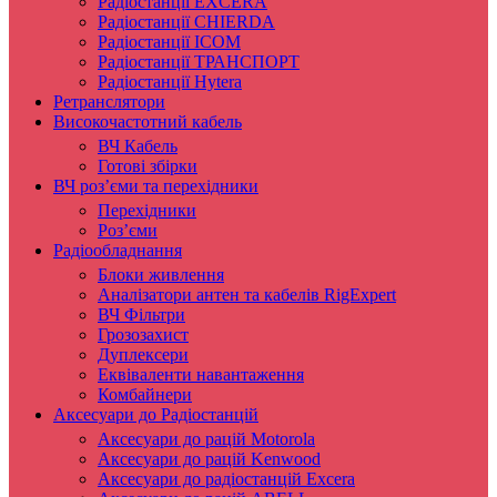
Радіостанції EXCERA
Радіостанції CHIERDA
Радіостанції ICOM
Радіостанції ТРАНСПОРТ
Радіостанції Hytera
Ретранслятори
Високочастотний кабель
ВЧ Кабель
Готові збірки
ВЧ роз’єми та перехідники
Перехідники
Роз’єми
Радіообладнання
Блоки живлення
Аналізатори антен та кабелів RigExpert
ВЧ Фільтри
Грозозахист
Дуплексери
Еквіваленти навантаження
Комбайнери
Аксесуари до Радіостанцій
Аксесуари до рацій Motorola
Аксесуари до рацій Kenwood
Аксесуари до радіостанцій Excera