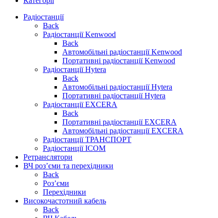
Категорії
Радіостанції
Back
Радіостанції Kenwood
Back
Автомобільні радіостанції Kenwood
Портативні радіостанції Kenwood
Радіостанції Hytera
Back
Автомобільні радіостанції Hytera
Портативні радіостанції Hytera
Радіостанції EXCERA
Back
Портативні радіостанції EXCERA
Автомобільні радіостанції EXCERA
Радіостанції ТРАНСПОРТ
Радіостанції ICOM
Ретранслятори
ВЧ роз’єми та перехідники
Back
Роз’єми
Перехідники
Високочастотний кабель
Back