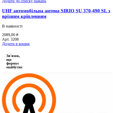
Додати до списку бажань
UHF автомобільна антена SIRIO SU 370-490 SL з
врізним кріпленням
В наявності
2089,00
₴
Арт.
3208
Додати в кошик
Зв'язок,
що
формує
майбутнє