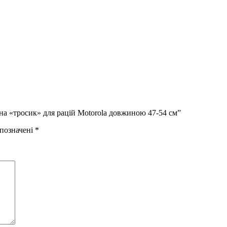
на «тросик» для рацій Motorola довжиною 47-54 см”
 позначені
*