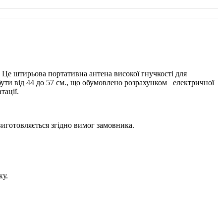
 Це штирьова портативна антена високої гнучкості для
ти від 44 до 57 см., що обумовлено ​​розрахунком електричної
тації.
виготовляється згідно вимог замовника.
ку.