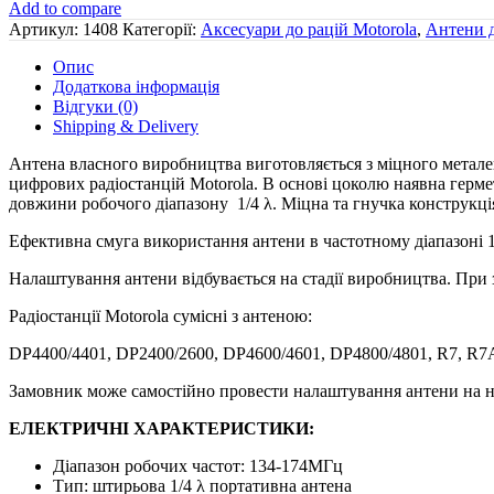
«тросик»
Add to compare
для
Артикул:
1408
Категорії:
Аксесуари до рацій Motorola
,
Антени д
рацій
Motorola
Опис
довжиною
Додаткова інформація
47-
Відгуки (0)
54
Shipping & Delivery
см
кількість
Антена власного виробництва виготовляється з міцного металев
цифрових радіостанцій Motorola. В основі цоколю наявна герме
довжини робочого діапазону 1/4 λ. Міцна та гнучка конструкція
Ефективна смуга використання антени в частотному діапазоні
Налаштування антени відбувається на стадії виробництва. При 
Радіостанції Motorola сумісні з антеною:
DP4400/4401, DP2400/2600, DP4600/4601, DP4800/4801, R7, R7
Замовник може самостійно провести налаштування антени на не
ЕЛЕКТРИЧНІ ХАРАКТЕРИСТИКИ:
Діапазон робочих частот: 134-174МГц
Тип: штирьова 1/4 λ портативна антена