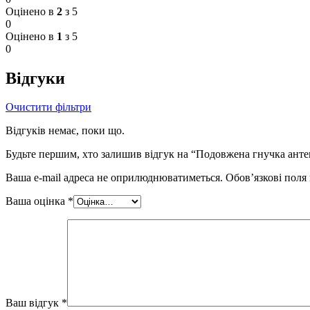
Оцінено в
2
з 5
0
Оцінено в
1
з 5
0
Відгуки
Очистити фільтри
Відгуків немає, поки що.
Будьте першим, хто залишив відгук на “Подовжена гнучка анте
Ваша e-mail адреса не оприлюднюватиметься.
Обов’язкові поля
Ваша оцінка
*
Ваш відгук
*