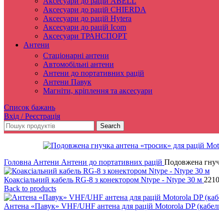
Аксесуари до рацій ABELL
Аксесуари до рацій CHIERDA
Аксесуари до рацій Hytera
Аксесуари до рацій Icom
Аксесуари ТРАНСПОРТ
Антени
Стаціонарні антени
Автомобільні антени
Антени до портативних рацій
Антени Павук
Магніти, кріплення та аксесуари
Список бажань
Вхід / Реєстрація
Search
Головна
Антени
Антени до портативних рацій
Подовжена гнучк
Коаксіальний кабель RG-8 з конектором Ntype - Ntype 30 м
221
Back to products
Антена «Павук» VHF/UHF антена для рацій Motorola DP (кабел