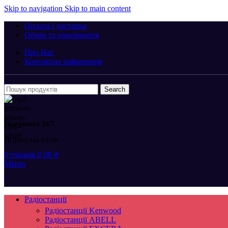
Skip to navigation
Skip to main content
Оплата і доставка
Обмін та повернення
Про Нас
Контактна інформація
Search
Підтримка 24/7
38 (068) 445-00-98
0
товарів
0,00
₴
Меню
Радіостанції
Радіостанції Kenwood
Радіостанції ABELL