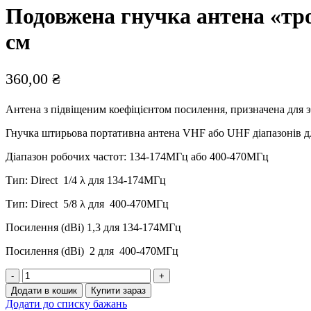
Подовжена гнучка антена «тро
см
360,00
₴
Антена з підвіщеним коефіцієнтом посилення, призначена для з
Гнучка штирьова портативна антена VHF або UHF діапазонів дл
Діапазон робочих частот: 134-174МГц або 400-470МГц
Тип: Direct 1/4 λ для 134-174МГц
Тип: Direct 5/8 λ для 400-470МГц
Посилення (dBі) 1,3 для 134-174МГц
Посилення (dBі) 2 для 400-470МГц
Подовжена
гнучка
Додати в кошик
Купити зараз
антена
Додати до списку бажань