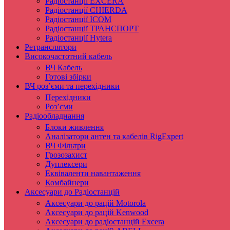
Радіостанції EXCERA
Радіостанції CHIERDA
Радіостанції ICOM
Радіостанції ТРАНСПОРТ
Радіостанції Hytera
Ретранслятори
Високочастотний кабель
ВЧ Кабель
Готові збірки
ВЧ роз’єми та перехідники
Перехідники
Роз’єми
Радіообладнання
Блоки живлення
Аналізатори антен та кабелів RigExpert
ВЧ Фільтри
Грозозахист
Дуплексери
Еквіваленти навантаження
Комбайнери
Аксесуари до Радіостанцій
Аксесуари до рацій Motorola
Аксесуари до рацій Kenwood
Аксесуари до радіостанцій Excera