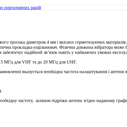
о портативних рацій
ого тросика діаметром 4 мм і якісних герметизуючих матеріалів.
тична прокладка-ущільнювач. Фізична довжина вібратора може бу
 забезпечує надійний зв’язок навіть у найважчих умовах експлуа
 15 МГц для VHF та до 20 МГц для UHF.
замовленні вказується необхідна частота налаштування і антени 
A
обхідну частоту, шляхом підрізки антени згідно наданому графі