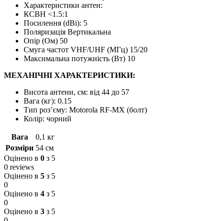
Характеристики антен:
КСВН <1.5:1
Посилення (dBі): 5
Поляризація Вертикальна
Опір (Ом) 50
Смуга частот VHF/UHF (МГц) 15/20
Максимальна потужність (Вт) 10
МЕХАНІЧНІ ХАРАКТЕРИСТИКИ:
Висота антени, см: від 44 до 57
Вага (кг): 0.15
Тип роз’єму: Motorola RF-MX (болт)
Колір: чорний
Вага
0,1 кг
Розміри
54 см
Оцінено в
0
з 5
0 reviews
Оцінено в
5
з 5
0
Оцінено в
4
з 5
0
Оцінено в
3
з 5
0