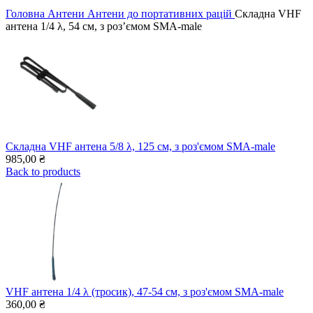
Головна
Антени
Антени до портативних рацій
Складна VHF
антена 1/4 λ, 54 см, з роз’ємом SMA-male
Складна VHF антена 5/8 λ, 125 см, з роз'ємом SMA-male
985,00
₴
Back to products
VHF антена 1/4 λ (тросик), 47-54 см, з роз'ємом SMA-male
360,00
₴