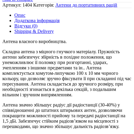
λ,
Артикул:
1404
Категорія:
Антени до портативних рацій
54
см,
Опис
з
Додаткова інформація
роз'ємом
Відгуки (0)
SMA-
Shipping & Delivery
male
кількість
Антена власного виробництва.
Складна антена з міцного гнучкого матеріалу. Пружність
антени забезпечує збірність в похідне положення, що
унеможливлює її поломку при розгортанні, ударах,
зчепленням з іншими предметами та ін.. Антена
комплектується хомутом-липучкою 100 x 10 мм чорного
кольору, що дозволяє зручно фіксувати її при складанні під час
пересування. Антена складається до зручного розміру, при
необхідності згинається в декілька секцій, з подальшим
вільним і зручним випрямленням.
Антена значно збільшує радіус дії радіостанції (30-40%) у
співвідношенні до штатних штирьових антен, дозволяючи
покращити можливості прийому та передачі радіостанції на
1,5 дБі. Забезпечує стійким радіозв’язком на місцевості з
перешкодами, що значно збільшує дальність радіозв’язку.