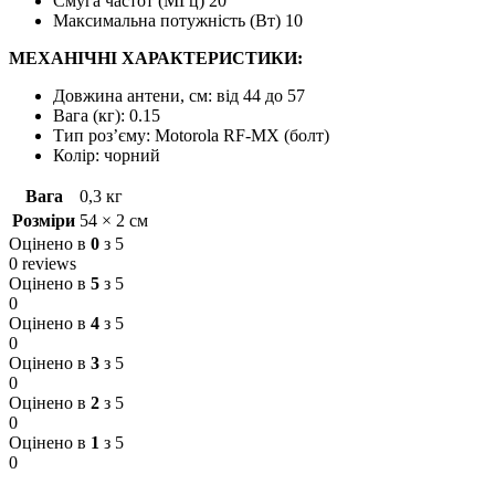
Смуга частот (МГц) 20
Максимальна потужність (Вт) 10
МЕХАНІЧНІ ХАРАКТЕРИСТИКИ:
Довжина антени, см: від 44 до 57
Вага (кг): 0.15
Тип роз’єму: Motorola RF-MX (болт)
Колір: чорний
Вага
0,3 кг
Розміри
54 × 2 см
Оцінено в
0
з 5
0 reviews
Оцінено в
5
з 5
0
Оцінено в
4
з 5
0
Оцінено в
3
з 5
0
Оцінено в
2
з 5
0
Оцінено в
1
з 5
0