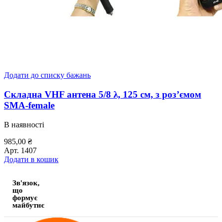
Додати до списку бажань
Складна VHF антена 5/8 λ, 125 см, з роз’ємом
SMA-female
В наявності
985,00
₴
Арт.
1407
Додати в кошик
Зв'язок,
що
формує
майбутнє