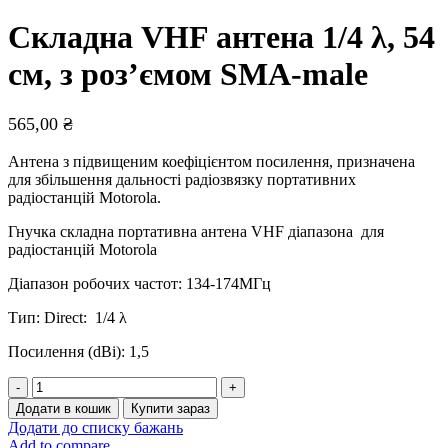
Складна VHF антена 1/4 λ, 54
см, з роз’ємом SMA-male
565,00
₴
Антена з підвищеним коефіцієнтом посилення, призначена
для збільшення дальності радіозвязку портативних
радіостанцій Motorola.
Гнучка складна портативна антена VHF діапазона для
радіостанцій Motorola
Діапазон робочих частот: 134-174МГц
Тип: Direct: 1/4 λ
Посилення (dBі): 1,5
Складна
VHF
Додати в кошик
Купити зараз
антена
Додати до списку бажань
1/4
Add to compare