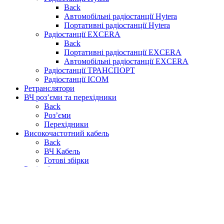
Back
Автомобільні радіостанції Hytera
Портативні радіостанції Hytera
Радіостанції EXCERA
Back
Портативні радіостанції EXCERA
Автомобільні радіостанції EXCERA
Радіостанції ТРАНСПОРТ
Радіостанції ICOM
Ретранслятори
ВЧ роз’єми та перехідники
Back
Роз’єми
Перехідники
Високочастотний кабель
Back
ВЧ Кабель
Готові збірки
Радіообладнання
Back
Блоки живлення
Аналізатори антен та кабелів RigExpert
ВЧ Фільтри
Грозозахист
Дуплексери