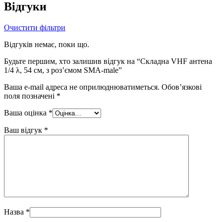
Відгуки
Очистити фільтри
Відгуків немає, поки що.
Будьте першим, хто залишив відгук на “Складна VHF антена
1/4 λ, 54 см, з роз’ємом SMA-male”
Ваша e-mail адреса не оприлюднюватиметься.
Обов’язкові
поля позначені
*
Ваша оцінка
*
Ваш відгук
*
Назва
*