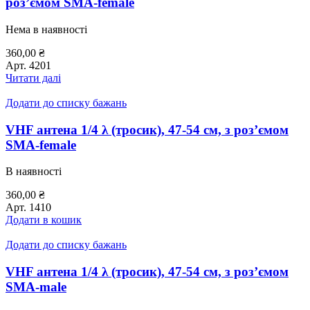
роз’ємом SMA-female
Нема в наявності
360,00
₴
Арт.
4201
Читати далі
Додати до списку бажань
VHF антена 1/4 λ (тросик), 47-54 см, з роз’ємом
SMA-female
В наявності
360,00
₴
Арт.
1410
Додати в кошик
Додати до списку бажань
VHF антена 1/4 λ (тросик), 47-54 см, з роз’ємом
SMA-male