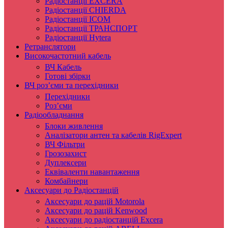
Радіостанції EXCERA
Радіостанції CHIERDA
Радіостанції ICOM
Радіостанції ТРАНСПОРТ
Радіостанції Hytera
Ретранслятори
Високочастотний кабель
ВЧ Кабель
Готові збірки
ВЧ роз’єми та перехідники
Перехідники
Роз’єми
Радіообладнання
Блоки живлення
Аналізатори антен та кабелів RigExpert
ВЧ Фільтри
Грозозахист
Дуплексери
Еквіваленти навантаження
Комбайнери
Аксесуари до Радіостанцій
Аксесуари до рацій Motorola
Аксесуари до рацій Kenwood
Аксесуари до радіостанцій Excera