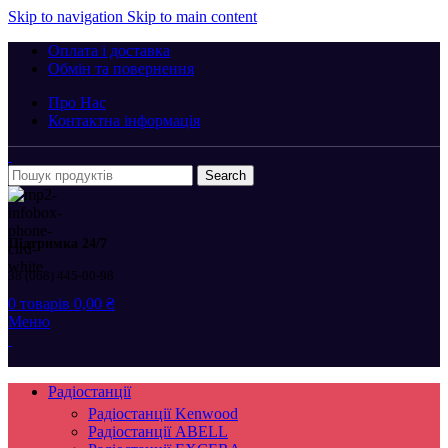
Skip to navigation
Skip to main content
Оплата і доставка
Обмін та повернення
Про Нас
Контактна інформація
Search
Підтримка 24/7
38 (068) 445-00-98
0
товарів
0,00
₴
Меню
Радіостанції
Радіостанції Kenwood
Радіостанції ABELL