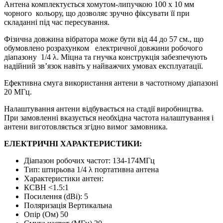
Антена комплектується хомутом-липучкою 100 x 10 мм
чорного кольору, що дозволяє зручно фіксувати її при
складанні під час пересування.
Фізична довжина вібратора може бути від 44 до 57 см., що
обумовлено ​​розрахунком електричної довжини робочого
діапазону 1/4 λ. Міцна та гнучка конструкція забезпечують
надійний зв’язок навіть у найважчих умовах експлуатації.
Ефективна смуга використання антени в частотному діапазоні
20 МГц.
Налаштування антени відбувається на стадії виробництва.
При замовленні вказується необхідна частота налаштування і
антени виготовляється згідно вимог замовника.
ЕЛЕКТРИЧНІ ХАРАКТЕРИСТИКИ:
Діапазон робочих частот: 134-174МГц
Тип: штирьова 1/4 λ портативна антена
Характеристики антен:
КСВН <1.5:1
Посилення (dBі): 5
Поляризація Вертикальна
Опір (Ом) 50