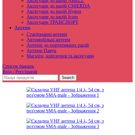
Аксесуари до рацій ABELL
Аксесуари до рацій CHIERDA
Аксесуари до рацій Hytera
Аксесуари до рацій Icom
Аксесуари ТРАНСПОРТ
Антени
Стаціонарні антени
Автомобільні антени
Антени до портативних рацій
Антени Павук
Магніти, кріплення та аксесуари
Список бажань
Вхід / Реєстрація
Search