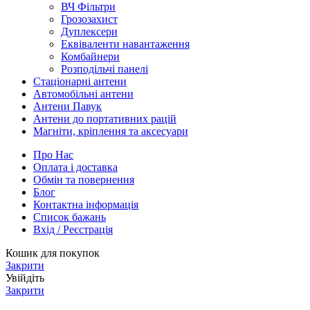
ВЧ Фільтри
Грозозахист
Дуплексери
Еквіваленти навантаження
Комбайнери
Розподільчі панелі
Стаціонарні антени
Автомобільні антени
Антени Павук
Антени до портативних рацій
Магніти, кріплення та аксесуари
Про Нас
Оплата і доставка
Обмін та повернення
Блог
Контактна інформація
Список бажань
Вхід / Реєстрація
Кошик для покупок
Закрити
Увійдіть
Закрити