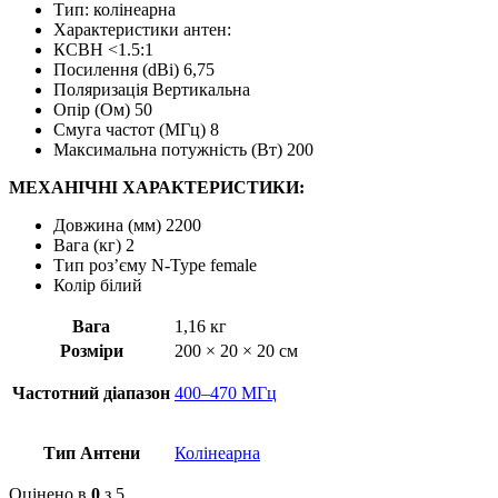
Тип: колінеарна
Характеристики антен:
КСВН <1.5:1
Посилення (dBі) 6,75
Поляризація Вертикальна
Опір (Ом) 50
Смуга частот (МГц) 8
Максимальна потужність (Вт) 200
МЕХАНІЧНІ ХАРАКТЕРИСТИКИ:
Довжина (мм) 2200
Вага (кг) 2
Тип роз’єму N-Type female
Колір білий
Вага
1,16 кг
Розміри
200 × 20 × 20 см
Частотний діапазон
400–470 МГц
Тип Антени
Колінеарна
Оцінено в
0
з 5