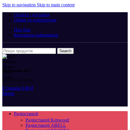
Skip to navigation
Skip to main content
Оплата і доставка
Обмін та повернення
Про Нас
Контактна інформація
Search
Підтримка 24/7
38 (068) 445-00-98
0
товарів
0,00
₴
Меню
Радіостанції
Радіостанції Kenwood
Радіостанції ABELL