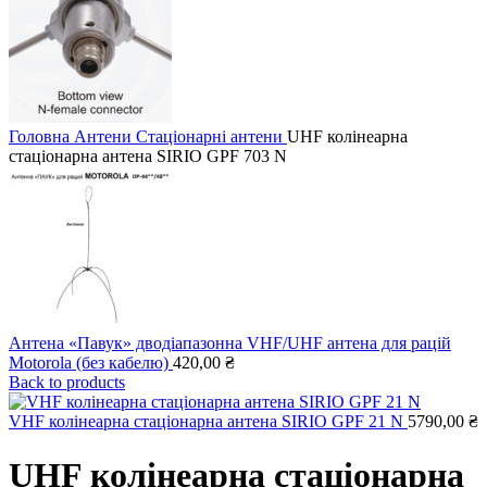
Головна
Антени
Стаціонарні антени
UHF колінеарна
стаціонарна антена SIRIO GPF 703 N
Антена «Павук» дводіапазонна VHF/UHF антена для рацій
Motorola (без кабелю)
420,00
₴
Back to products
VHF колінеарна стаціонарна антена SIRIO GPF 21 N
5790,00
₴
UHF колінеарна стаціонарна