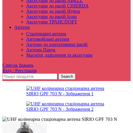
Аксесуари до рацій ABELL
Аксесуари до рацій CHIERDA
Аксесуари до рацій Hytera
Аксесуари до рацій Icom
Аксесуари ТРАНСПОРТ
Антени
Стаціонарні антени
Автомобільні антени
Антени до портативних рацій
Антени Павук
Магніти, кріплення та аксесуари
Список бажань
Вхід / Реєстрація
Search