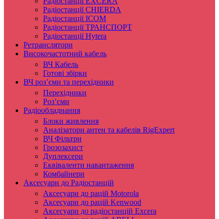
Радіостанції EXCERA
Радіостанції CHIERDA
Радіостанції ICOM
Радіостанції ТРАНСПОРТ
Радіостанції Hytera
Ретранслятори
Високочастотний кабель
ВЧ Кабель
Готові збірки
ВЧ роз’єми та перехідники
Перехідники
Роз’єми
Радіообладнання
Блоки живлення
Аналізатори антен та кабелів RigExpert
ВЧ Фільтри
Грозозахист
Дуплексери
Еквіваленти навантаження
Комбайнери
Аксесуари до Радіостанцій
Аксесуари до рацій Motorola
Аксесуари до рацій Kenwood
Аксесуари до радіостанцій Excera