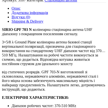
Артикул:
3107
Категорія:
Стаціонарні антени
GPF
703
Опис
N
Додаткова інформація
кількість
Відгуки (0)
Shipping & Delivery
SIRIO
GPF
703
N
колінеарна стаціонарна антена UHF
діапазону з покращеним посиленням сигналу.
3×5/8 λ Ground Plane колінеарна антена базової станції
вертикальної поляризації, призначена для стаціонарного
використання на стандартному UHF діапазон частот від 370…
510 МГц. Налаштування на робочі частоти виконується за
схемою, що додається. Відповідна котушка живиться
постійним струмом для ідеального захисту
від статичних розрядів. GPF 703-N виготовлений зі
скловолокна, нержавіючого алюмінію, нержавіючої сталі і
його міцна основа забезпечують максимальну міцність і
найкращу продуктивність. Налаштувати легко, дотримуючись
інструкцій, що додаються.
ЕЛЕКТРИЧНІ ХАРАКТЕРИСТИКИ:
Діапазон робочих частот: 370-510 МНz