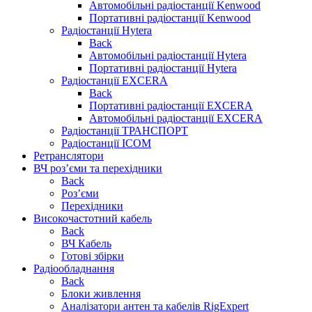
Автомобільні радіостанції Kenwood
Портативні радіостанції Kenwood
Радіостанції Hytera
Back
Автомобільні радіостанції Hytera
Портативні радіостанції Hytera
Радіостанції EXCERA
Back
Портативні радіостанції EXCERA
Автомобільні радіостанції EXCERA
Радіостанції ТРАНСПОРТ
Радіостанції ICOM
Ретранслятори
ВЧ роз’єми та перехідники
Back
Роз’єми
Перехідники
Високочастотний кабель
Back
ВЧ Кабель
Готові збірки
Радіообладнання
Back
Блоки живлення
Аналізатори антен та кабелів RigExpert