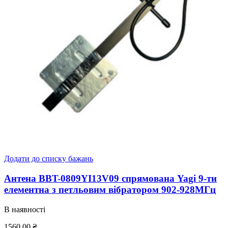
Додати до списку бажань
Антена BBT-0809YI13V09 спрямована Yagi 9-ти
елементна з петльовим вібратором 902-928МГц
В наявності
1560,00
₴