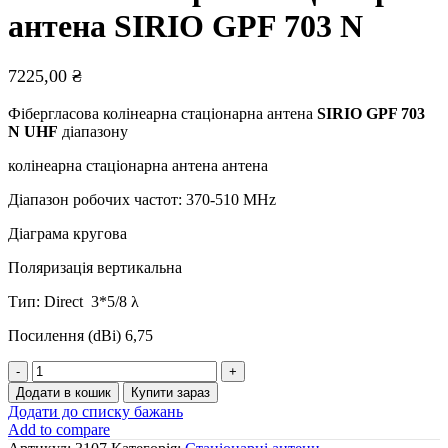
антена SIRIO GPF 703 N
7225,00
₴
Фібергласова колінеарна стаціонарна антена
SIRIO
GPF
703
N
UHF
діапазону
колінеарна стаціонарна антена антена
Діапазон робочих частот: 370-510 МНz
Діаграма кругова
Поляризація вертикальна
Тип: Direct 3*5/8 λ
Посилення (dBі) 6,75
UHF
колінеарна
Додати в кошик
Купити зараз
стаціонарна
Додати до списку бажань
антена
Add to compare
SIRIO