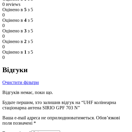
0 reviews
Оцінено в
5
з 5
0
Оцінено в
4
з 5
0
Оцінено в
3
з 5
0
Оцінено в
2
з 5
0
Оцінено в
1
з 5
0
Відгуки
Очистити фільтри
Відгуків немає, поки що.
Будьте першим, хто залишив відгук на “UHF колінеарна
стаціонарна антена SIRIO GPF 703 N”
Ваша e-mail адреса не оприлюднюватиметься.
Обов’язкові
поля позначені
*